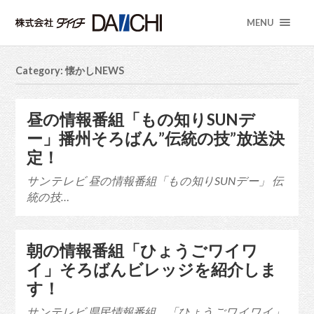
MENU
Category: 懐かしNEWS
昼の情報番組「もの知りSUNデ
ー」播州そろばん”伝統の技”放送決
定！
サンテレビ 昼の情報番組「もの知りSUNデー」 伝
統の技…
朝の情報番組「ひょうごワイワ
イ」そろばんビレッジを紹介しま
す！
サンテレビ 県民情報番組 「ひょうごワイワイ」