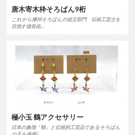
唐木寄木枠そろばん9桁
これから播州そろばんの組立部門 伝統工芸士を
目指す德長佑…
極小玉 鶴アクセサリー
日本の象徴「鶴」と伝統的工芸品であるそろばん
の玉を使用し…