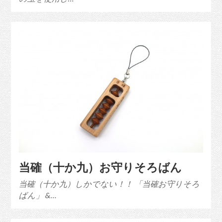
当確（十か九）お守りそろばん
当確（十か九）しかでない！！ 「当確お守りそろ
ばん」 &…