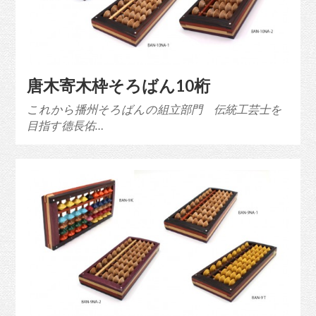
唐木寄木枠そろばん10桁
これから播州そろばんの組立部門 伝統工芸士を
目指す德長佑…