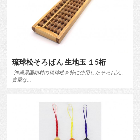
琉球松そろばん 生地玉 １5桁
沖縄県国頭村の琉球松を枠に使用したそろばん。
貴重な…