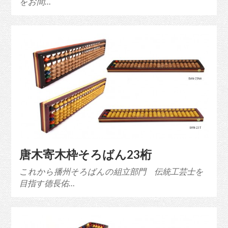
をお間…
唐木寄木枠そろばん23桁
これから播州そろばんの組立部門 伝統工芸士を
目指す德長佑…