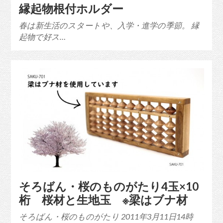
縁起物根付ホルダー
春は新生活のスタートや、入学・進学の季節。 縁
起物で好ス…
そろばん・桜のものがたり4玉×10
桁 桜材と生地玉 ※梁はブナ材
そろばん・桜のものがたり 2011年3月11日14時