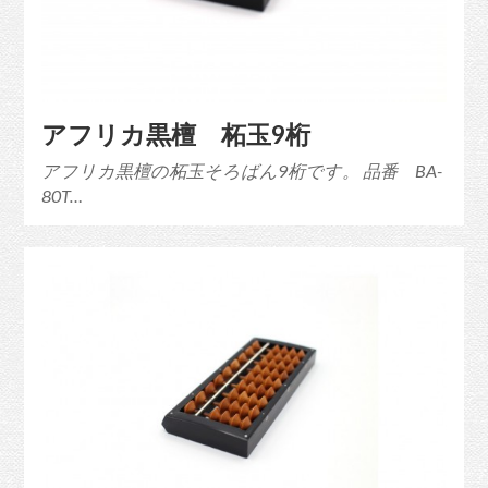
アフリカ黒檀 柘玉9桁
アフリカ黒檀の柘玉そろばん9桁です。 品番 BA-
80T…