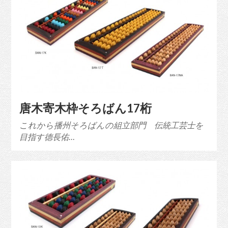
唐木寄木枠そろばん17桁
これから播州そろばんの組立部門 伝統工芸士を
目指す德長佑…