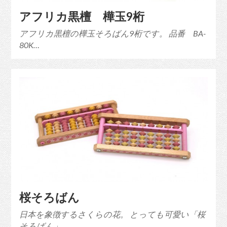
アフリカ黒檀 樺玉9桁
アフリカ黒檀の樺玉そろばん9桁です。 品番 BA-
80K…
桜そろばん
日本を象徴するさくらの花。 とっても可愛い「桜
そろばん」…