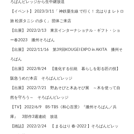
ろばんビレッジから生中継放送
【イベント】 2023/3/11「 神鉄粟生線 で行く！ 北はりま レトロ
旅 松原タニシ の歩く」 団体ご来店
【出展】 2022/2/13 東京インターナショナル・ギフト・ショ
ー春2023 播州そろばん
【出展】 2022/11/16 第39回KOUGEI EXPO in AKITA 播州そ
ろばん
【出展】 2022/8/24 【進化する伝統 暮らしを彩る匠の技】
阪急うめだ本店 そろばんビレッジ
【出展】 2022/7/21 野あそびと木あそび展 ～木を使って自
然を守ろう～ そろばんビレッジ
【TV】 2022/6/9 BS-TBS《和心百景》『播州そろばん／兵
庫』 3部作3週連続 放送
【雑誌】 2022/2/24 【 まるはり 春-2022 】そろばんビレッ