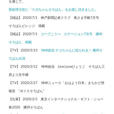
を通じて、
菅総理大臣に「スガちゃんそろばん」をお渡し頂きました。
【雑誌】 2020/7/1 神戸新聞記者クラブ 奥さま手帳7月号
そろばんビレッジ 掲載
【雑誌】 2020/7/1
コープこうべ ステーション7月号 播州
そろばん 掲載
【TV】 2020/3/13
NHK総合 チコちゃんに叱られる！ 播州そ
ろばん出演
【TV】 2020/3/12 NHK総合 Live Loveひょうご そろばん工
房より生中継
【TV】 2020/2/27 NHKニュース「おはよう日本」まちかど情
報室 ”ボイスそろばん”
【出展】 2020/2/5 東京インターナショナル・ギフト・ショー
春2020 播州そろばん