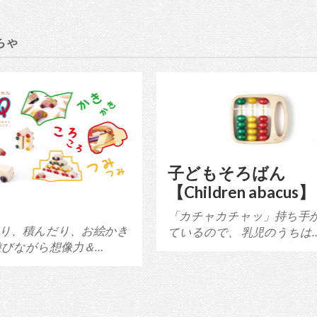
もちゃ
子どもそろばん
【Children abacus】
「カチャカチャッ」持ち手
り、積んだり、お絵かき
ているので、 乳児のうちは
遊びながら想像力＆…