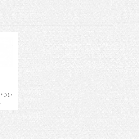
がつい
…