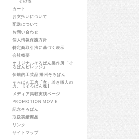
その他
カート
お支払いについて
配送について
お問い合わせ
個人情報保護方針
特定商取引法に基づく表示
会社概要
オリジナルそろばん製作所「そ
ろばんビレッジ」
伝統的工芸品 播州そろばん
そろばん工房「孝」若き職人の
力。【そろばん魂】
メディア掲載実績ページ
PROMOTION MOVIE
記念そろばん
取扱実績商品
リンク
サイトマップ