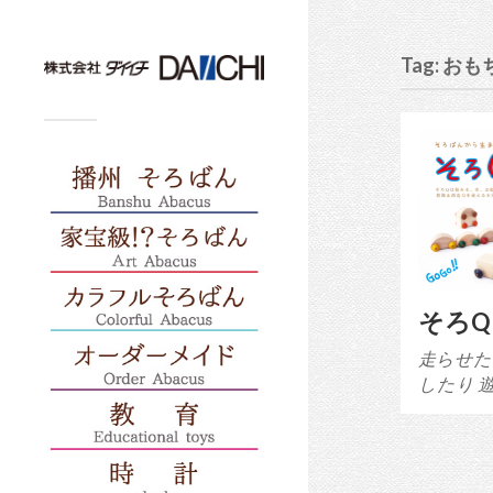
Tag: お
そろQ
走らせた
したり 