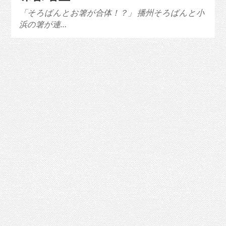
「そろばんとお箸が合体！？」 播州そろばんと小
浜の箸が連…