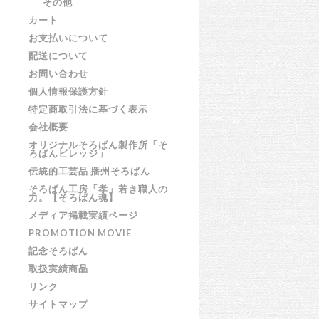
その他
カート
お支払いについて
配送について
お問い合わせ
個人情報保護方針
特定商取引法に基づく表示
会社概要
オリジナルそろばん製作所「そ
ろばんビレッジ」
伝統的工芸品 播州そろばん
そろばん工房「孝」若き職人の
力。【そろばん魂】
メディア掲載実績ページ
PROMOTION MOVIE
記念そろばん
取扱実績商品
リンク
サイトマップ