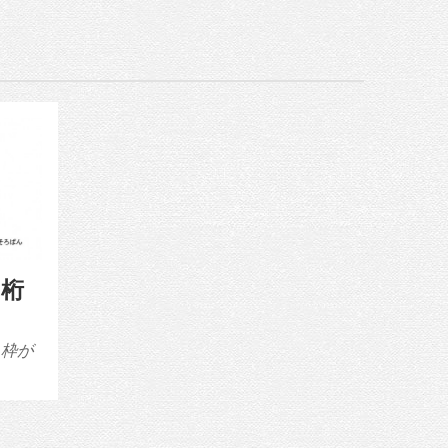
3桁
 枠が