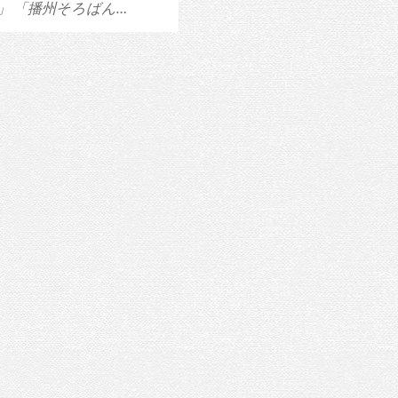
」 「播州そろばん…