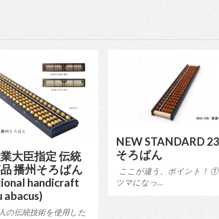
NEW STANDARD 2
そろばん
業大臣指定 伝統
品 播州そろばん
ここが違う、ポイント！ ①
tional handicraft
ツマになっ…
 abacus)
人の伝統技術を使用した