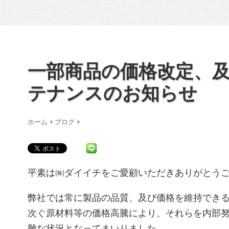
一部商品の価格改定、
テナンスのお知らせ
ホーム
>
ブログ
>
平素は㈱ダイイチをご愛顧いただきありがとう
弊社では常に製品の品質、及び価格を維持でき
次ぐ原材料等の価格高騰により、それらを内部
難な状況となってまいりました。