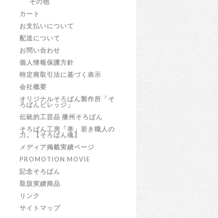
その他
カート
お支払いについて
配送について
お問い合わせ
個人情報保護方針
特定商取引法に基づく表示
会社概要
オリジナルそろばん製作所「そ
ろばんビレッジ」
伝統的工芸品 播州そろばん
そろばん工房「孝」若き職人の
力。【そろばん魂】
メディア掲載実績ページ
PROMOTION MOVIE
記念そろばん
取扱実績商品
リンク
サイトマップ