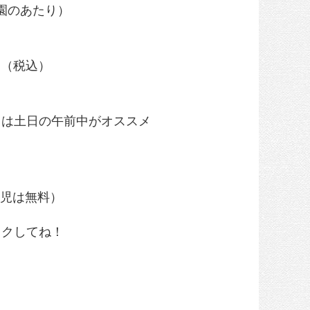
園のあたり）
00円（税込）
くは土日の午前中がオススメ
（幼児は無料）
ックしてね！