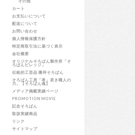
その他
カート
お支払いについて
配送について
お問い合わせ
個人情報保護方針
特定商取引法に基づく表示
会社概要
オリジナルそろばん製作所「そ
ろばんビレッジ」
伝統的工芸品 播州そろばん
そろばん工房「孝」若き職人の
力。【そろばん魂】
メディア掲載実績ページ
PROMOTION MOVIE
記念そろばん
取扱実績商品
リンク
サイトマップ