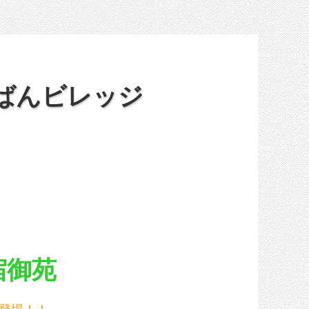
ろばんビレッジ
宿御苑
に登場！！