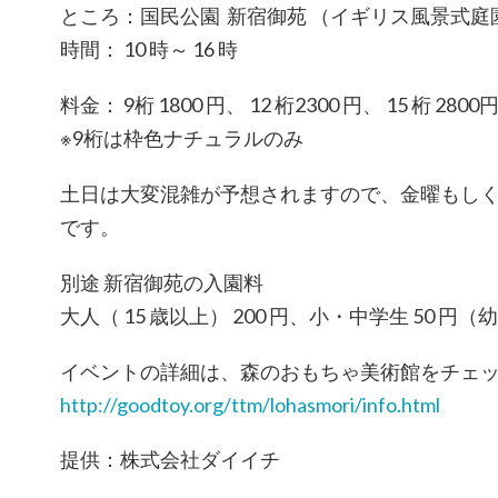
ところ：国民公園 新宿御苑 （イギリス風景式庭
時間： 10 時～ 16 時
料金： 9桁 1800 円、 12 桁2300 円、 15 桁 28
※9桁は枠色ナチュラルのみ
土日は大変混雑が予想されますので、金曜もし
です。
別途 新宿御苑の入園料
大人（ 15 歳以上） 200 円、小・中学生 50 円
イベントの詳細は、森のおもちゃ美術館をチェ
http://goodtoy.org/ttm/lohasmori/info.html
提供：株式会社ダイイチ