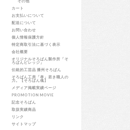
その他
カート
お支払いについて
配送について
お問い合わせ
個人情報保護方針
特定商取引法に基づく表示
会社概要
オリジナルそろばん製作所「そ
ろばんビレッジ」
伝統的工芸品 播州そろばん
そろばん工房「孝」若き職人の
力。【そろばん魂】
メディア掲載実績ページ
PROMOTION MOVIE
記念そろばん
取扱実績商品
リンク
サイトマップ