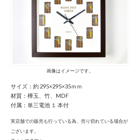
画像はイメージです。
サイズ：約 295×295×35ｍｍ
材質：樺玉、竹、MDF
付属：単三電池 １ 本付
実店舗での販売も行っている為、売り切れている場合が
ございます。