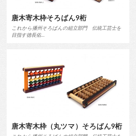
唐木寄木枠そろばん9桁
これから播州そろばんの組立部門 伝統工芸士を
目指す德長佑…
唐木寄木枠（丸ツマ）そろばん9桁