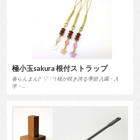
極小玉sakura 根付ストラップ
春らんまん(*´▽｀*) 桜が咲き誇る季節 入園・入
学・…