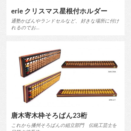
erie クリスマス星根付ホルダー
通塾かばんやランドセルなど、 好きな場所に付け
れるのでお…
唐木寄木枠そろばん23桁
これから播州そろばんの組立部門 伝統工芸士を