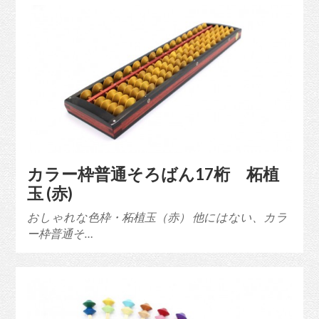
カラー枠普通そろばん17桁 柘植
玉 (赤)
おしゃれな色枠・柘植玉（赤） 他にはない、カラ
ー枠普通そ…