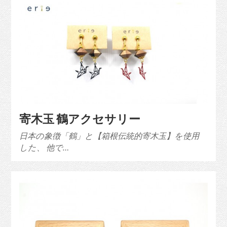
寄木玉 鶴アクセサリー
日本の象徴「鶴」と【箱根伝統的寄木玉】を使用
した、 他で…