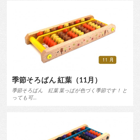
季節そろばん 紅葉（11月）
季節そろばん 紅葉 葉っぱが色づく季節です！ と
っても可…