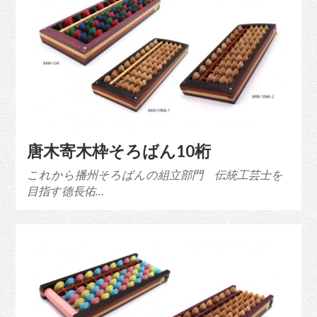
唐木寄木枠そろばん10桁
これから播州そろばんの組立部門 伝統工芸士を
目指す德長佑…