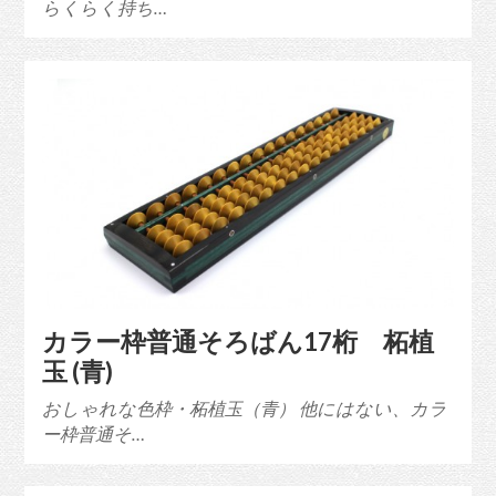
らくらく持ち…
カラー枠普通そろばん17桁 柘植
玉 (青)
おしゃれな色枠・柘植玉（青） 他にはない、カラ
ー枠普通そ…