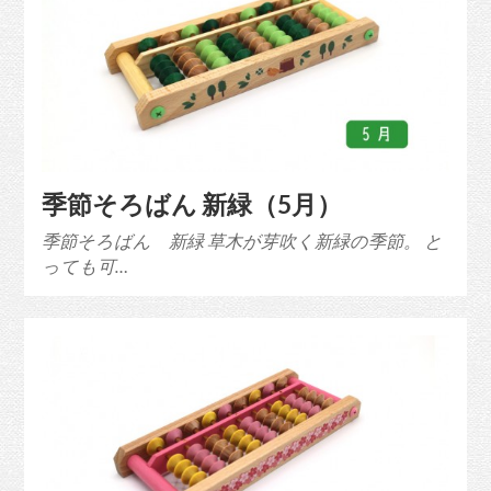
季節そろばん 新緑（5月）
季節そろばん 新緑 草木が芽吹く新緑の季節。 と
っても可…