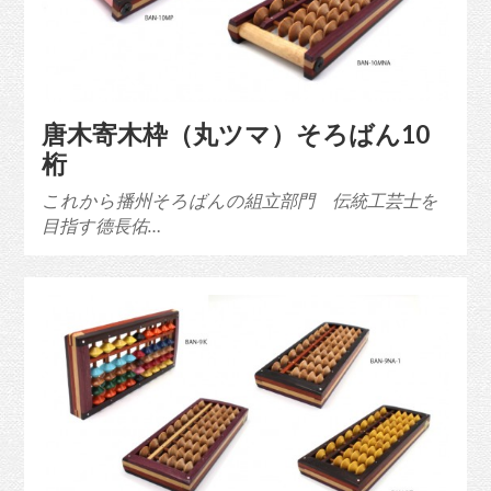
唐木寄木枠（丸ツマ）そろばん10
桁
これから播州そろばんの組立部門 伝統工芸士を
目指す德長佑…