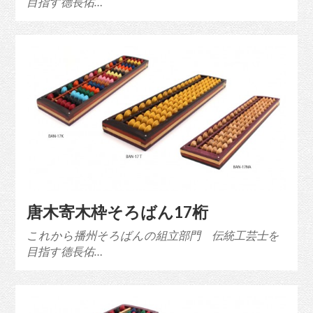
目指す德長佑…
唐木寄木枠そろばん17桁
これから播州そろばんの組立部門 伝統工芸士を
目指す德長佑…