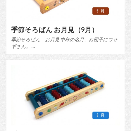
季節そろばん お月見（9月）
季節そろばん お月見 中秋の名月、お団子にウサ
ギさん。 …