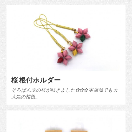
桜 根付ホルダー
そろばん玉の桜が咲きました✿✿✿ 実店舗でも大
人気の桜根…