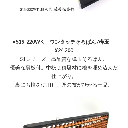
●S1S-220WK ワンタッチそろばん /樺玉
¥24,200
S1シリーズ、高品質な樺玉そろばん。
優美な裏板付。中桟は積層材に檜を埋め込んだ
仕上がり。
裏にも檜を使用し、匠の技がひかる一品。