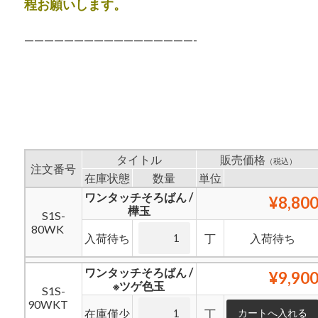
程お願いします。
—————————————————-
タイトル
販売価格
（税込）
注文番号
在庫状態
数量
単位
ワンタッチそろばん /
¥8,80
樺玉
S1S-
80WK
入荷待ち
丁
入荷待ち
ワンタッチそろばん /
¥9,90
※ツゲ色玉
S1S-
90WKT
在庫僅少
丁