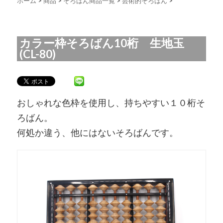
ホーム
>
商品
>
そろばん商品一覧
>
芸術的そろばん
>
カラー枠そろばん10桁 生地玉
(CL-80)
おしゃれな色枠を使用し、持ちやすい１０桁そ
ろばん。
何処か違う、他にはないそろばんです。