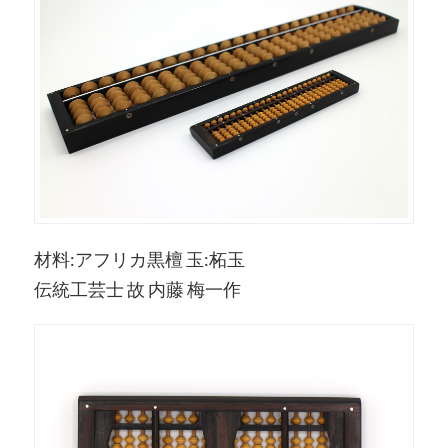
材料:アフリカ黒檀 玉:柘玉
伝統工芸士 故 内藤 梅一作