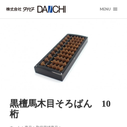
MENU
黒檀馬木目そろばん 10
桁