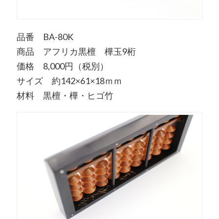
品番 BA-80K
商品 アフリカ黒檀 樺玉9桁
価格 8,000円（税別）
サイズ 約142×61×18ｍｍ
材料 黒檀・樺・ヒゴ竹