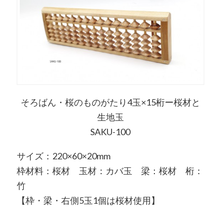
そろばん・桜のものがたり4玉×15桁ー桜材と
生地玉
SAKU-100
サイズ：220×60×20mm
枠材料：桜材 玉材：カバ玉 梁：桜材 桁：
竹
【枠・梁・右側5玉1個は桜材使用】