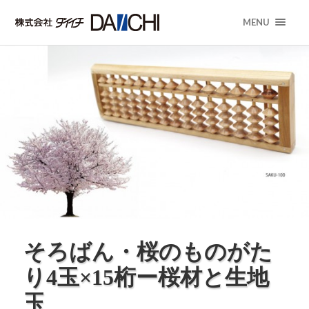
MENU
そろばん・桜のものがた
り4玉×15桁ー桜材と生地
玉