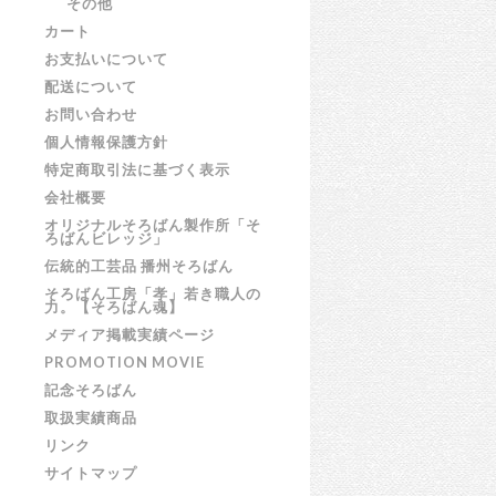
その他
カート
お支払いについて
配送について
お問い合わせ
個人情報保護方針
特定商取引法に基づく表示
会社概要
オリジナルそろばん製作所「そ
ろばんビレッジ」
伝統的工芸品 播州そろばん
そろばん工房「孝」若き職人の
力。【そろばん魂】
メディア掲載実績ページ
PROMOTION MOVIE
記念そろばん
取扱実績商品
リンク
サイトマップ