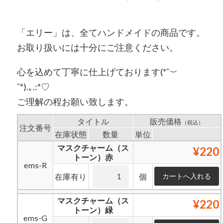
「エリー」は、全てハンドメイドの商品です。
お取り扱いには十分にご注意ください。
心を込めて丁寧に仕上げております(*˘︶
˘*).｡.:*♡
ご理解の程お願い致します。
タイトル
販売価格
（税込）
注文番号
在庫状態
数量
単位
マスクチャーム（ス
¥220
トーン）赤
ems-R
在庫有り
個
マスクチャーム（ス
¥220
トーン）緑
ems-G