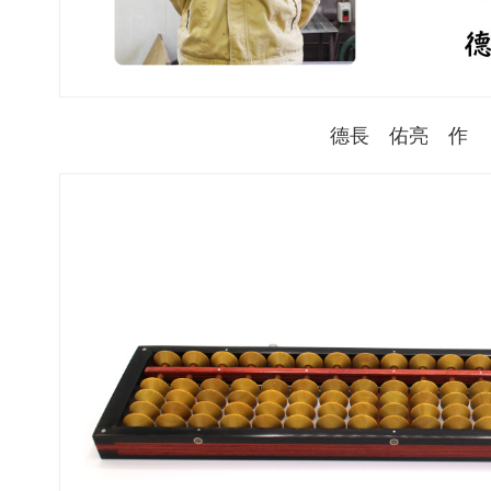
德長 佑亮 作