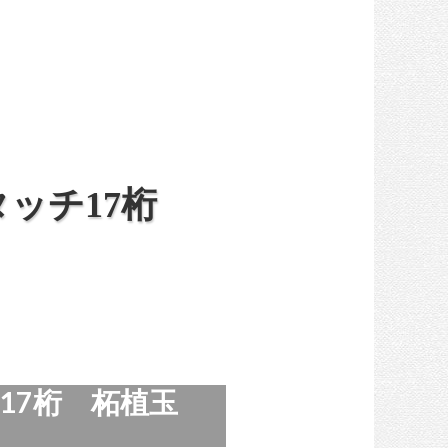
タッチ17桁
17桁 柘植玉