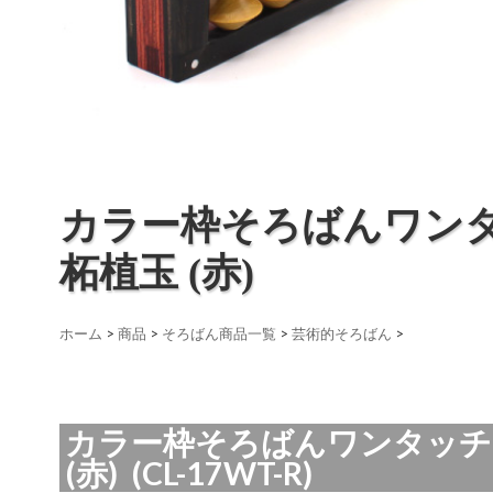
カラー枠そろばんワン
柘植玉 (赤)
ホーム
>
商品
>
そろばん商品一覧
>
芸術的そろばん
>
カラー枠そろばんワンタッチ
(赤) (CL-17WT-R)