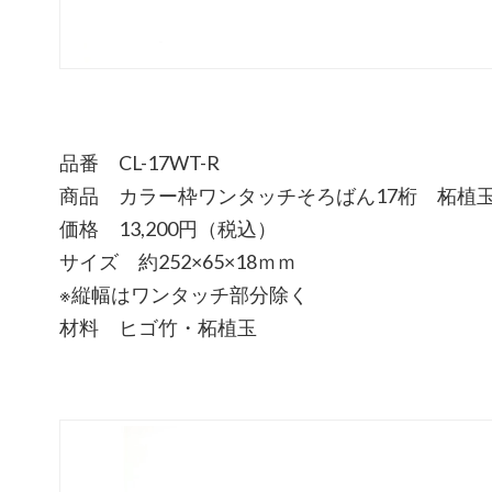
品番 CL-17WT-R
商品 カラー枠ワンタッチそろばん17桁 柘植
価格 13,200円（税込）
サイズ 約252×65×18ｍｍ
※縦幅はワンタッチ部分除く
材料 ヒゴ竹・柘植玉