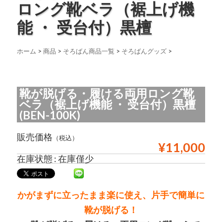
ロング靴ベラ（裾上げ機
能 ・ 受台付）黒檀
ホーム
>
商品
>
そろばん商品一覧
>
そろばんグッズ
>
靴が脱げる・履ける両用ロング靴
ベラ（裾上げ機能 ・ 受台付）黒檀
(BEN-100K)
販売価格
（税込）
¥11,000
在庫状態 : 在庫僅少
かがまずに立ったまま楽に使え、片手で簡単に
靴が脱げる！