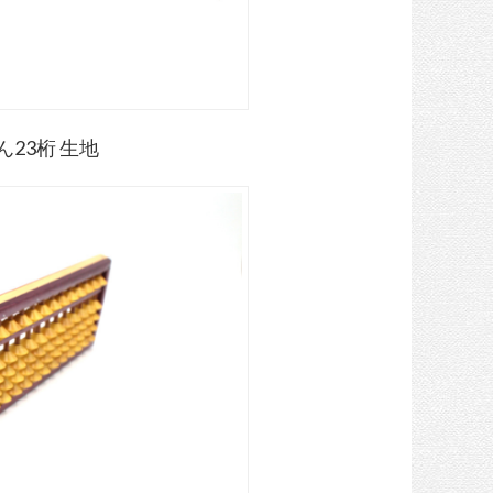
ん23桁 生地