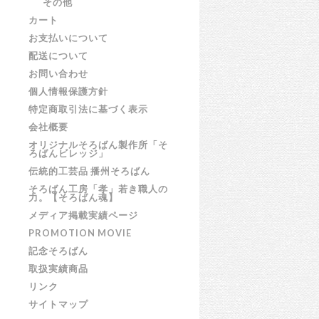
その他
カート
お支払いについて
配送について
お問い合わせ
個人情報保護方針
特定商取引法に基づく表示
会社概要
オリジナルそろばん製作所「そ
ろばんビレッジ」
伝統的工芸品 播州そろばん
そろばん工房「孝」若き職人の
力。【そろばん魂】
メディア掲載実績ページ
PROMOTION MOVIE
記念そろばん
取扱実績商品
リンク
サイトマップ