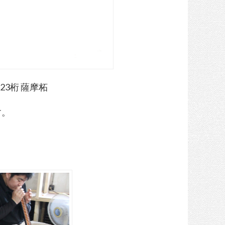
23桁 薩摩柘
す。