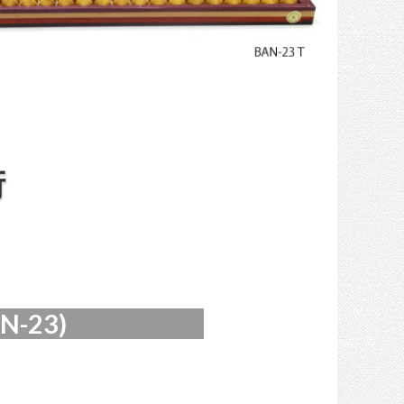
桁
-23)