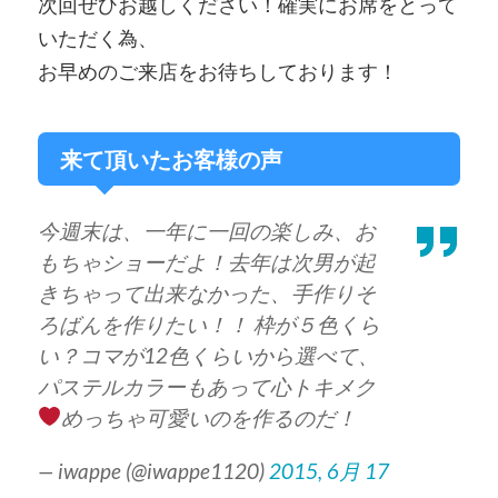
次回ぜひお越しください！確実にお席をとって
いただく為、
お早めのご来店をお待ちしております！
来て頂いたお客様の声
今週末は、一年に一回の楽しみ、お
もちゃショーだよ！去年は次男が起
きちゃって出来なかった、手作りそ
ろばんを作りたい！！ 枠が５色くら
い？コマが12色くらいから選べて、
パステルカラーもあって心トキメク
めっちゃ可愛いのを作るのだ！
— iwappe (@iwappe1120)
2015, 6月 17