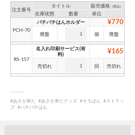
タイトル
販売価格
（税込）
注文番号
在庫状態
数量
単位
¥770
パチパチはんホルダー
PCH-70
廃盤
個
廃盤
名入れ印刷サービス(有
¥165
料)
RS-157
売切れ
回
売切れ
あさが来た
あさが来たグッズ
そろばん
ストラッ
プ
パチパチはん