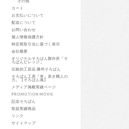
その他
カート
お支払いについて
配送について
お問い合わせ
個人情報保護方針
特定商取引法に基づく表示
会社概要
オリジナルそろばん製作所「そ
ろばんビレッジ」
伝統的工芸品 播州そろばん
そろばん工房「孝」若き職人の
力。【そろばん魂】
メディア掲載実績ページ
PROMOTION MOVIE
記念そろばん
取扱実績商品
リンク
サイトマップ