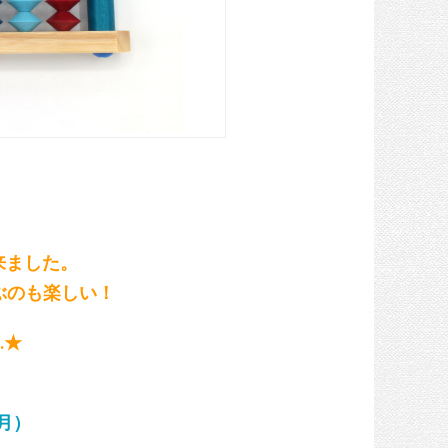
）
来ました。
ぶのも楽しい！
…★
月）